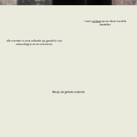
Neem
contact
op om deze mand te
bestellen
Alle manden in onze collectie zijn geschikt voor
natuurbegraven en cremeren.
Bekijk de gehele collectie