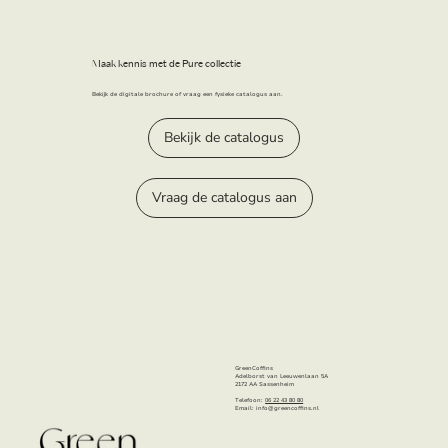
Maak kennis met de Pure collectie
Bekijk de digitale brochure of vraag een fysieke catalogus aan.
Bekijk de catalogus
Vraag de catalogus aan
GreenCoffins
Adelborst van Leeuwenlaan 5A
2172 AA Sassenheim
Telefoon:
06 22 43 80 80
Email:
info@greencoffins.nl