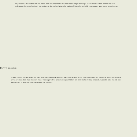
Bij GreenCoffins streven we naar een duurzame toekomst met hoogwaardige uitvaartmanden. Onze visie is
gebaseerd op ecologisch verantwoorde materialen die natuurlijke schoonheid toevoegen aan onze producten.
Onze missie
GreenCoffins maakt gebruik van snel vernieuwbare plantaardige vezels zoals bananenblad en bamboe voor duurzame
uitvaartmanden. We streven naar mensgerichte productiepraktijken en minimale milieu-impact, waarbij elke mand een
eerbetoon is aan de overledene en de natuur.