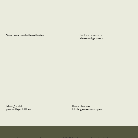
Snel vernieuwbare
Duurzame productiemethoden
plantaardige vezels
Respectvol naar
Mensgerichte
lokale gemeenschappen
productiepraktijken