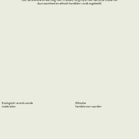
duurzaamheid en ethisch handelen wordt nageleefd.
Ecologisch verantwoorde
Ethische
materialen
handelsvoorwaarden