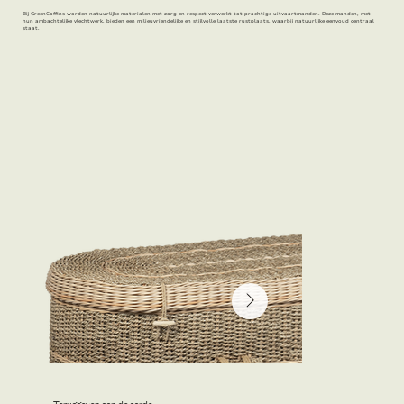
Bij GreenCoffins worden natuurlijke materialen met zorg en respect verwerkt tot prachtige uitvaartmanden. Deze manden, met
hun ambachtelijke vlechtwerk, bieden een milieuvriendelijke en stijlvolle laatste rustplaats, waarbij natuurlijke eenvoud centraal
staat.