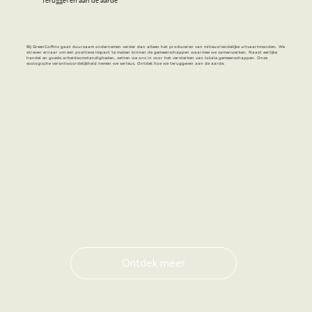
Teruggeven aan de aarde
Bij GreenCoffins gaat duurzaam ondernemen verder dan alleen het produceren van milieuvriendelijke uitvaartmanden. We
streven ernaar om een positieve impact te maken binnen de gemeenschappen waarmee we samenwerken. Naast eerlijke
handel en goede arbeidsomstandigheden, zetten we ons in voor het versterken van lokale gemeenschappen. Onze
ecologische verantwoordelijkheid nemen we serieus. Ontdek hoe we teruggeven aan de aarde.
Pandanus Rond
Ontdek meer