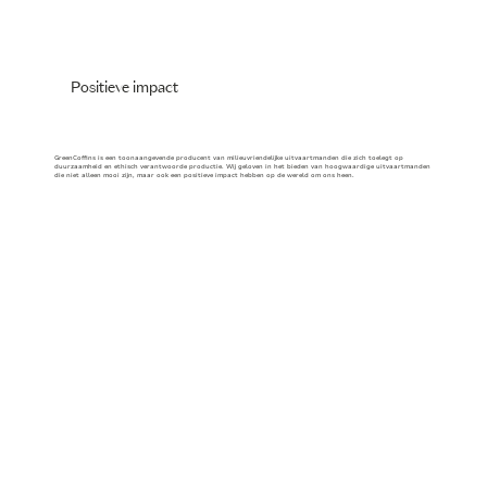
Positieve impact
GreenCoffins is een toonaangevende producent van milieuvriendelijke uitvaartmanden die zich toelegt op
duurzaamheid en ethisch verantwoorde productie. Wij geloven in het bieden van hoogwaardige uitvaartmanden
die niet alleen mooi zijn, maar ook een positieve impact hebben op de wereld om ons heen.