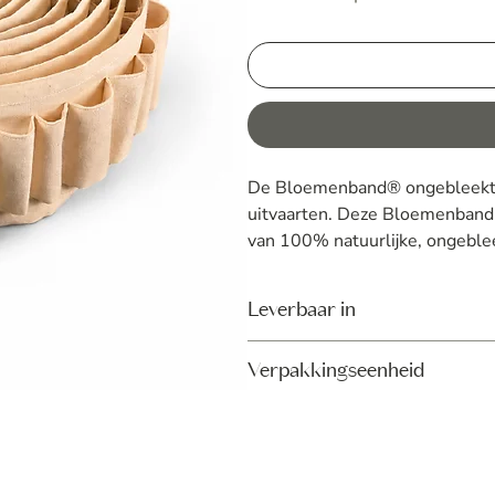
De Bloemenband® ongebleekt ka
uitvaarten. Deze Bloemenband
van 100% natuurlijke, ongeble
een warme en natuurlijke uitstr
Leverbaar in
Deze is ontworpen om rondom ee
gebruik. Met deze Bloemenban
Verpakkingseenheid
laatste groet brengen.
 Leverbaar in:
 Maat S (omtrek 465 cm.) t.b.v. uit
Per stuk
 Maat M (omtrek 485 cm.) t.b.v. uitva
 Maat L (omtrek 505 cm.) t.b.v. uitv