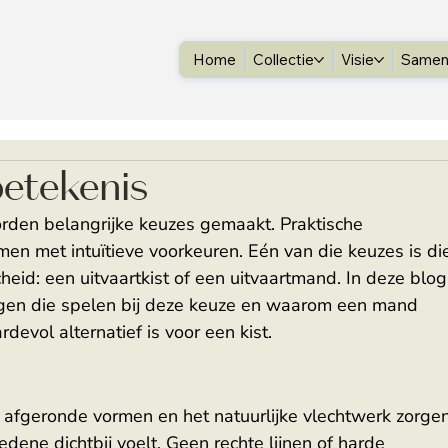
Home
Collectie
Visie
Samen
betekenis
orden belangrijke keuzes gemaakt. Praktische 
en met intuïtieve voorkeuren. Eén van die keuzes is di
cheid: een uitvaartkist of een uitvaartmand. In deze blog
en die spelen bij deze keuze en waarom een mand 
evol alternatief is voor een kist. 
 afgeronde vormen en het natuurlijke vlechtwerk zorgen
dene dichtbij voelt. Geen rechte lijnen of harde 