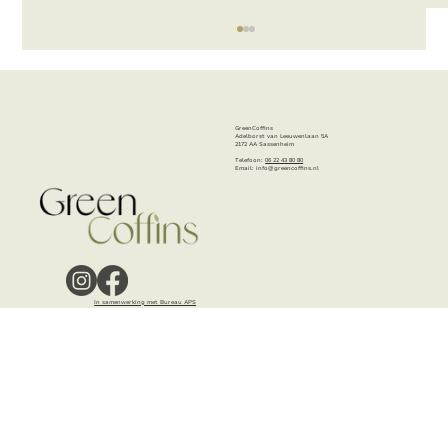
GreenCoffins
Adelborst van Leeuwenlaan 5A
2172 AA Sassenheim
Telefoon:
06 22 43 80 80
Email:
info@greencoffins.nl
Een vertrouwde vorm met een eigen
karakter
In samenwerking met Bureau APS