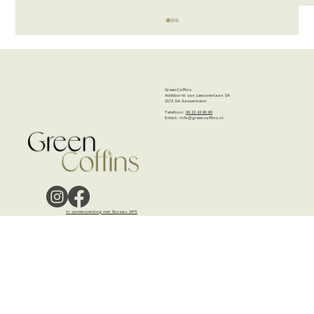
GreenCoffins
Adelborst van Leeuwenlaan 5A
2172 AA Sassenheim
Telefoon:
06 22 43 80 80
Email:
info@greencoffins.nl
Een vertrouwde vorm met een eigen
karakter
In samenwerking met Bureau APS