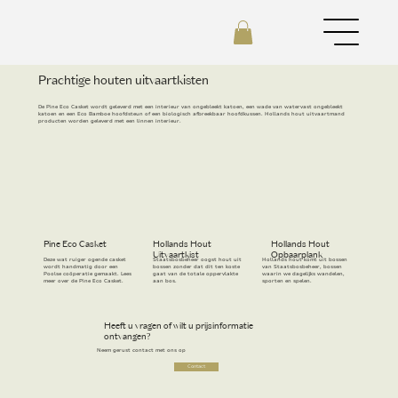
Prachtige houten uitvaartkisten
De Pine Eco Casket wordt geleverd met een interieur van ongebleekt katoen, een wade van watervast ongebleekt
katoen en een Eco Bamboe hoofdsteun of een biologisch afbreekbaar hoofdkussen. Hollands hout uitvaartmand
producten worden geleverd met een linnen interieur.
Pine Eco Casket
Hollands Hout
Hollands Hout
Uitvaartkist
Opbaarplank
Deze wat ruiger ogende casket
Staatsbosbeheer oogst hout uit
Hollands hout komt uit bossen
wordt handmatig door een
bossen zonder dat dit ten koste
van Staatsbosbeheer, bossen
Poolse coöperatie gemaakt. Lees
gaat van de totale oppervlakte
waarin we dagelijks wandelen,
meer over de Pine Eco Casket.
aan bos.
sporten en spelen.
Heeft u vragen of wilt u prijsinformatie
ontvangen?
Neem gerust contact met ons op
Contact